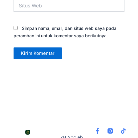
Situs
Web
Simpan nama, email, dan situs web saya pada
peramban ini untuk komentar saya berikutnya.
F
T
a
i
Jl. KH. Sholeh