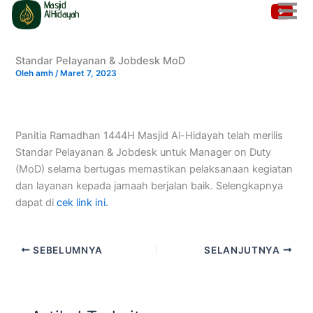
Masjid
Lewati
AlHidayah
ke
konten
Standar Pelayanan & Jobdesk MoD
Oleh
amh
/
Maret 7, 2023
Panitia Ramadhan 1444H Masjid Al-Hidayah telah merilis
Standar Pelayanan & Jobdesk untuk Manager on Duty
(MoD) selama bertugas memastikan pelaksanaan kegiatan
dan layanan kepada jamaah berjalan baik. Selengkapnya
dapat di
cek link ini.
SEBELUMNYA
SELANJUTNYA