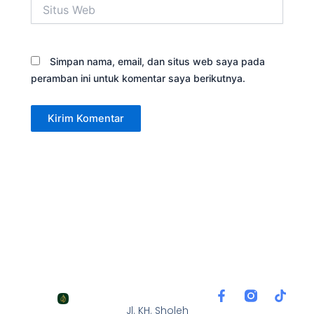
Situs
Web
Simpan nama, email, dan situs web saya pada
peramban ini untuk komentar saya berikutnya.
F
T
a
i
Jl. KH. Sholeh