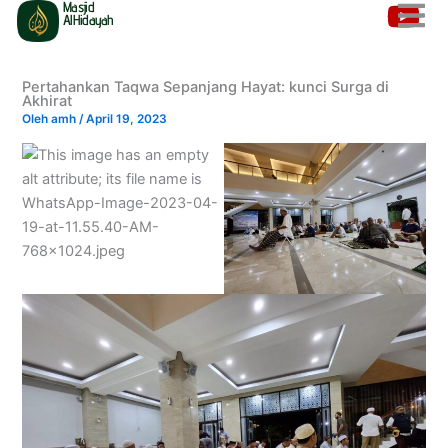
Masjid
Lewati
AlHidayah
ke
konten
Pertahankan Taqwa Sepanjang Hayat: kunci Surga di
Akhirat
Oleh
amh
/
April 19, 2023