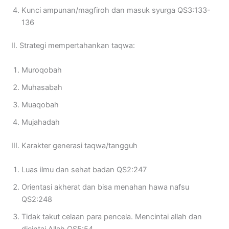
Kunci ampunan/magfiroh dan masuk syurga QS3:133-
136
II. Strategi mempertahankan taqwa:
Muroqobah
Muhasabah
Muaqobah
Mujahadah
III. Karakter generasi taqwa/tangguh
Luas ilmu dan sehat badan QS2:247
Orientasi akherat dan bisa menahan hawa nafsu
QS2:248
Tidak takut celaan para pencela. Mencintai allah dan
dicintai Allah QS5:54