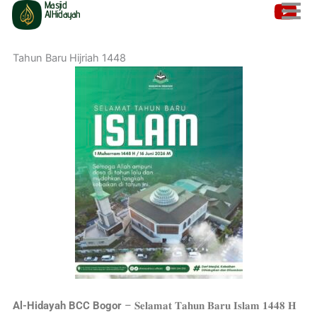
Masjid
Lewati
AlHidayah
ke
konten
Tahun Baru Hijriah 1448
Al-Hidayah BCC Bogor
– 𝐒𝐞𝐥𝐚𝐦𝐚𝐭 𝐓𝐚𝐡𝐮𝐧 𝐁𝐚𝐫𝐮 𝐈𝐬𝐥𝐚𝐦 𝟏𝟒𝟒𝟖 𝐇