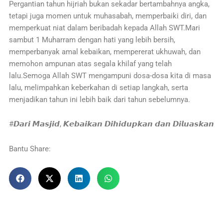
Pergantian tahun hijriah bukan sekadar bertambahnya angka,
tetapi juga momen untuk muhasabah, memperbaiki diri, dan
memperkuat niat dalam beribadah kepada Allah SWT.Mari
sambut 1 Muharram dengan hati yang lebih bersih,
memperbanyak amal kebaikan, mempererat ukhuwah, dan
memohon ampunan atas segala khilaf yang telah
lalu.Semoga Allah SWT mengampuni dosa-dosa kita di masa
lalu, melimpahkan keberkahan di setiap langkah, serta
menjadikan tahun ini lebih baik dari tahun sebelumnya.
#𝘿𝙖𝙧𝙞 𝙈𝙖𝙨𝙟𝙞𝙙, 𝙆𝙚𝙗𝙖𝙞𝙠𝙖𝙣 𝘿𝙞𝙝𝙞𝙙𝙪𝙥𝙠𝙖𝙣 𝙙𝙖𝙣 𝘿𝙞𝙡𝙪𝙖𝙨𝙠𝙖𝙣
Bantu Share: