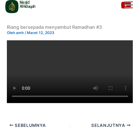
Masjid
Lewati
AlHidayah
ke
konten
Riang bersepada menyambut Ramadhan #3
Oleh
amh
/
Maret 12, 2023
SEBELUMNYA
SELANJUTNYA