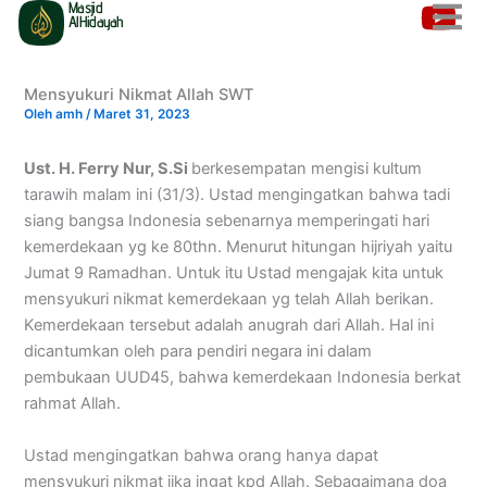
Masjid
Lewati
AlHidayah
ke
konten
Mensyukuri Nikmat Allah SWT
Oleh
amh
/
Maret 31, 2023
Ust. H. Ferry Nur, S.Si
berkesempatan mengisi kultum
tarawih malam ini (31/3). Ustad mengingatkan bahwa tadi
siang bangsa Indonesia sebenarnya memperingati hari
kemerdekaan yg ke 80thn. Menurut hitungan hijriyah yaitu
Jumat 9 Ramadhan. Untuk itu Ustad mengajak kita untuk
mensyukuri nikmat kemerdekaan yg telah Allah berikan.
Kemerdekaan tersebut adalah anugrah dari Allah. Hal ini
dicantumkan oleh para pendiri negara ini dalam
pembukaan UUD45, bahwa kemerdekaan Indonesia berkat
rahmat Allah.
Ustad mengingatkan bahwa orang hanya dapat
mensyukuri nikmat jika ingat kpd Allah. Sebagaimana doa