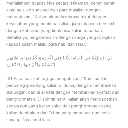
menjalankan syariat-Nya secara istikamah, benar-benar
akan selalu dikunjungi oleh para malaikat dengan
mengatakan, “Kalian tak perlu merasa takut dengan
kesusahan yang menimpa kalian, juga tak perlu bersedih
dengan kebaikan yang tidak bisa kalian dapatkan.
Sebaliknya, bergembiralah dengan surga yang dijanjikan
kepada kalian melalui para nabi dan rasul.”
حْنُ أَوْلِيَاؤُكُمْ فِي الْحَيَاةِ الدُّنْيَا وَفِي الْآخِرَةِ وَلَكُمْ فِيهَا مَا تَشْتَهِي
أَنْفُسُكُمْ وَلَكُمْ فِيهَا مَا تَدَّعُونَ
|31|Para malaikat itu juga mengatakan, “Kami adalah
penolong-penolong kalian di dunia, dengan memberikan
dukungan, dan di akhirat dengan memberikan syafaat dan
penghormatan. Di akhirat nanti kalian akan mendapatkan
segala apa yang kalian sukai dan penghormatan yang
kalian dambakan dari Tuhan yang ampunan dan kasih
sayang-Nya amat luas.”