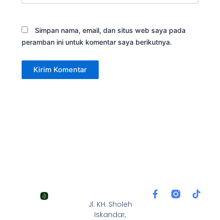
Simpan nama, email, dan situs web saya pada
peramban ini untuk komentar saya berikutnya.
F
T
a
i
Jl. KH. Sholeh
c
k
Iskandar,
e
t