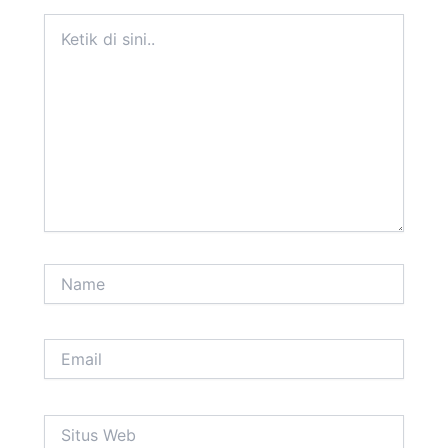
Ketik
di
sini..
Name
Email
Situs
Web