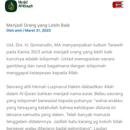
Masjid
Lewati
AlHidayah
ke
konten
Menjadi Orang yang Lebih Baik
Oleh
amh
/
Maret 31, 2023
Ust. Drs. H. Qomarudin, MA menyampaikan kultum Tarawih
pada Kamis 30/3 untuk menjadi orang yang lebih baik
kuncinya adalah istiqomah. Ustad memaparkan secara
gamblang dan runut bagaimana dengan istiqomah
menggapai ketaqwaan kepada Allah.
Seorang ahli hikmah Luqmanul Hakim diabadikan Allah
dalam Al Quran bahkan menjadi nama surat. Beliau seorang
yang istiqomah berwasiat kepada putranya: “wahai anakku
yang tersayang ketahuilah bahwa kehidupan didunia ini
laksana samudra yang dalam. Telah banyak manusia
tenggelam didalamnya. Jadilah batu karang yg kokoh tidak
bergeser walau diterjang badai gelombang”. Lautan