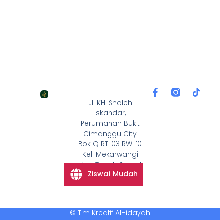
F
T
a
i
Jl. KH. Sholeh
c
k
Iskandar,
e
t
Perumahan Bukit
b
o
Cimanggu City
o
k
Bok Q RT. 03 RW. 10
o
k
Kel. Mekarwangi
-
Kec. Tanah Sareal
f
Ziswaf Mudah
Kota Bogor 16168
© Tim Kreatif AlHidayah