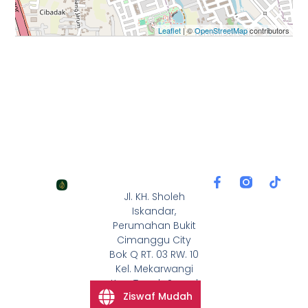
Leaflet
| ©
OpenStreetMap
contributors
F
T
a
i
Jl. KH. Sholeh
c
k
Iskandar,
e
t
Perumahan Bukit
b
o
Cimanggu City
o
k
Bok Q RT. 03 RW. 10
o
k
Kel. Mekarwangi
-
Kec. Tanah Sareal
f
Ziswaf Mudah
Kota Bogor 16168