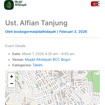
Masjid
Lewati
AlHidayah
ke
konten
Ust. Alfian Tanjung
Oleh
bccbogormasjidalhidayah
/
Februari 3, 2026
Event Details
Date:
Maret 7, 2026 4:30 am
–
6:00 am
Venue:
Masjid Alhidayah BCC Bogor
Categories:
Taklim
+
−