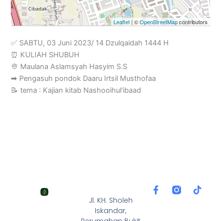
Leaflet
| ©
OpenStreetMap
contributors
✅ SABTU, 03 Juni 2023/ 14 Dzulqaidah 1444 H
⏰ KULIAH SHUBUH
👳 Maulana Aslamsyah Hasyim S.S
➡ Pengasuh pondok Daaru Irtsil Musthofaa
📝 tema : Kajian kitab Nashooihul’ibaad
F
T
a
i
Jl. KH. Sholeh
c
k
Iskandar,
e
t