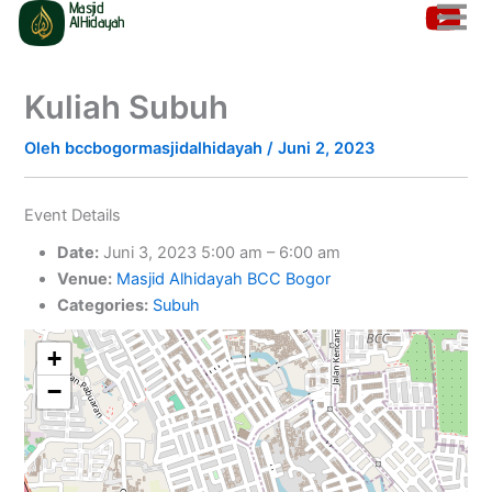
Masjid
Lewati
AlHidayah
ke
konten
Kuliah Subuh
Oleh
bccbogormasjidalhidayah
/
Juni 2, 2023
Event Details
Date:
Juni 3, 2023 5:00 am
–
6:00 am
Venue:
Masjid Alhidayah BCC Bogor
Categories:
Subuh
+
−