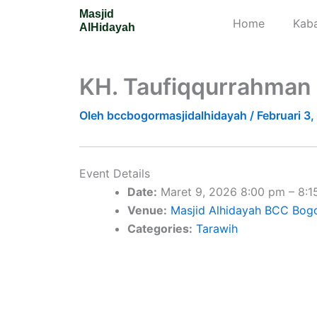
Lewati
Masjid
Home
Kaba
ke
AlHidayah
konten
KH. Taufiqqurrahman
Oleh
bccbogormasjidalhidayah
/
Februari 3
Event Details
Date:
Maret 9, 2026 8:00 pm
–
8:1
Venue:
Masjid Alhidayah BCC Bog
Categories:
Tarawih