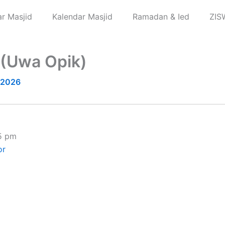
r Masjid
Kalendar Masjid
Ramadan & Ied
ZIS
 (Uwa Opik)
, 2026
5 pm
or