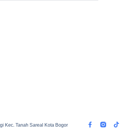
F
T
gi Kec. Tanah Sareal Kota Bogor
a
i