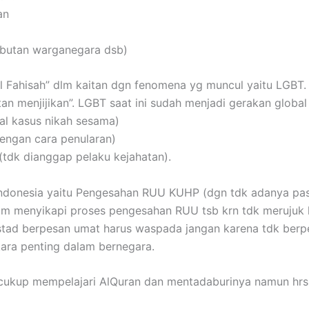
an
sebutan warganegara dsb)
Al Fahisah” dlm kaitan dgn fenomena yg muncul yaitu LGBT. 
an menjijikan”. LGBT saat ini sudah menjadi gerakan global
al kasus nikah sesama)
dengan cara penularan)
 (tdk dianggap pelaku kejahatan).
 Indonesia yaitu Pengesahan RUU KUHP (dgn tdk adanya pa
alam menyikapi proses pengesahan RUU tsb krn tdk meruju
u ustad berpesan umat harus waspada jangan karena tdk be
ara penting dalam bernegara.
cukup mempelajari AlQuran dan mentadaburinya namun hrs