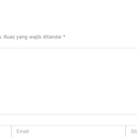
.
Ruas yang wajib ditandai
*
Email
Situs
Web