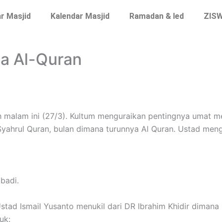
r Masjid
Kalendar Masjid
Ramadan & Ied
ZIS
a Al-Quran
ih malam ini (27/3). Kultum menguraikan pentingnya umat
yahrul Quran, bulan dimana turunnya Al Quran. Ustad meng
badi.
stad Ismail Yusanto menukil dari DR Ibrahim Khidir dimana s
uk: